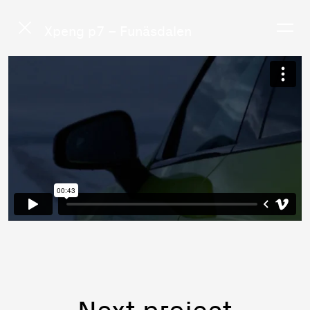
Xpeng p7 – Funäsdalen
Next project